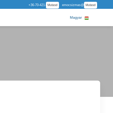
+36-70-421-
emocsizmas@
Mutasd
Mutasd
Magyar