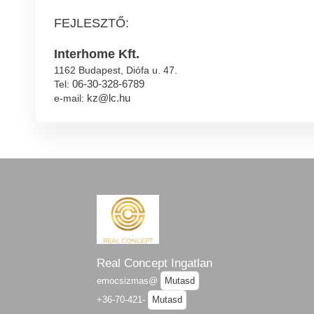
FEJLESZTŐ:
Interhome Kft.
1162 Budapest, Diófa u. 47.
06-30-328-6789
Tel:
kz@lc.hu
e-mail:
Real Concept Ingatlan
emocsizmas@
Mutasd
+36-70-421-
Mutasd